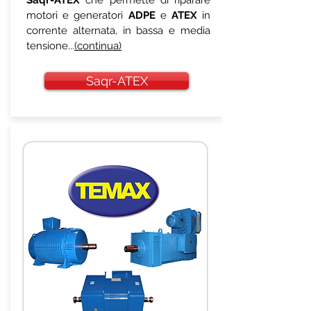
Saqr-ATEX
che permette di riparare
motori e generatori
ADPE
e
ATEX
in
corrente alternata, in bassa e media
tensione...
(continua)
Saqr-ATEX